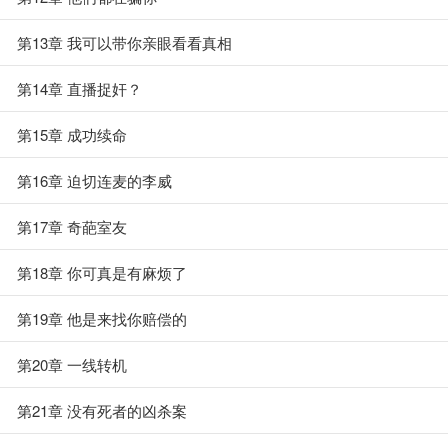
第13章 我可以带你亲眼看看真相
第14章 直播捉奸？
第15章 成功续命
第16章 迫切连麦的李威
第17章 奇葩室友
第18章 你可真是有麻烦了
第19章 他是来找你赔偿的
第20章 一线转机
第21章 没有死者的凶杀案