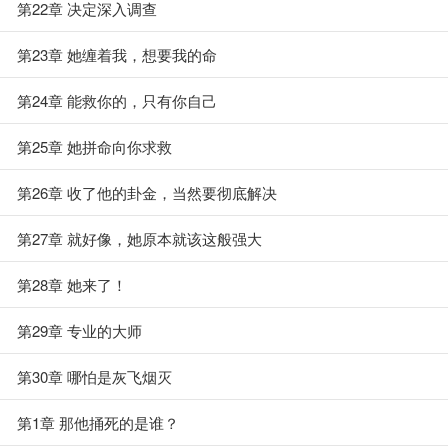
第22章 决定深入调查
第23章 她缠着我，想要我的命
第24章 能救你的，只有你自己
第25章 她拼命向你求救
第26章 收了他的卦金，当然要彻底解决
第27章 就好像，她原本就该这般强大
第28章 她来了！
第29章 专业的大师
第30章 哪怕是灰飞烟灭
第1章 那他捅死的是谁？