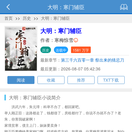
大明：寒门辅臣
首页
>>
历史
>>
大明：寒门辅臣
大明：寒门辅臣
作者：
寒梅惊雪
历史
连载中
1581 万字
最新章节：
第三千六百零一章 祭出来的猜忌刀
最后更新：2026-08-07 05:42:36
阅读
收藏
推荐
TXT下载
大明：寒门辅臣小说简介
洪武六年，朱元璋：科举不办了，都回家吧。
举人顾正臣：这路都走了，钱都借了，房租都付了，你说不办就不办了？老
朱，你害我破家啊！
家境贫寒，债主上门，妹妹要卖身！
顾正臣要赚钱养家糊口啊，找戏痴卖文稿，熬黑糖，往黑糖里灌黄泥水，制白