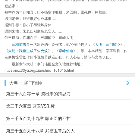
糖起家！
被举荐为句容知县，咱不搞空印账册，来回跑，累死也不掉脑袋。
遇到老朱：那谁谁好心办坏事……
遇到朱标：你小子得锻炼身体……
遇到朱棣：朱老四别欺负老实人……
帝王棋局，临渊而行，三朝辅臣，巅峰大明！
寒梅惊雪
是一名出色的小说作者，他的作品包括：《
大明：寒门辅臣
》、
《
大明：我重生成了朱允炆
》、《
巅峰仙道
》、等，本本精品，字字珠玑，作
者寒梅惊雪创作的小说情节跌宕起伏、扣人心弦，情节与文笔俱佳。
最新章节大明：寒门辅臣全文阅读推荐地址：
https://m.x33yq.org/xiaoshuo_161015.html
大明：寒门辅臣
第三千六百零一章 祭出来的猜忌刀
第三千六百章 蓝玉VS朱标
第三千五百九十九章 顾正臣的不甘
第三千五百九十八章 武德卫背后的人