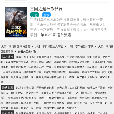
三国之超神作弊器
历史
连载
穿越到汉末三国成为涿县县尉王昊，获得超神作弊
器！主角一出场便挖了刘备关张的墙角，从黄巾之乱
开始，一路碾压，所向披靡！曹操：“此生悔与王昊为
敌！”吕布：“王昊！才是真正的武神！”周瑜：“既生
最新：
第1682章 意外流露
瑜，何生昊！”看王昊如何在超级作弊器的辅助下，醒
掌天下权，醉卧美人膝，建立属于自己的帝国！
-
-
-
大明：寒门辅臣 寒梅惊雪
大明：寒门辅臣全文阅读
大明：寒门辅臣txt下载
大明：寒门辅
-
臣最新章节
好看的历史小说
站内强推
龙族
在美漫当心灵导师的日子
无限恐怖
史上最强炼气期
造化血狱体
灵药空
间：五灵根才是完美道基
种田，养猪，称帝
诡异药剂师：我的病人皆为恐怖
王府小媳妇
御兽
进化商
系统赋我长生，活着终会无敌
六零：冷面军官被科研大佬拿捏了
凡人修仙：疯了吧！你
一百岁了还要修仙
甜蜜军婚在七零，女配赶海养娃样样行
鉴宝神眼：从缅北逃亡开始
抗日之将
胆传奇
凡人修仙之问道长生
快穿之做路人甲苟活的日子
谍战：强悍特工人狠话少
寻宝全世
界
经典收藏
乱世：多子多福，开局收留姐妹花
诸天大唐，从玄武门开始
伐清从南洋开始
水浒
大官人
秦时正经人
历史的征程
挟天子以令不臣我就是不臣
马小川穿越三国【带甄宓逛东
京】
穿越后周：从校长到圣宗
隋唐：开局卖身萧皇后
汉末皇戚
大明朱标：朱元璋头号黑
粉
皇帝锦标赛，赢政开局一个碗！
秦时之血衣侯传奇
大明：匪出天下惊
从长平之战开始
签
到大唐：开局造反当皇帝
是，教宗
穿越中世纪当欧皇
红楼庶长子
最近更新
回到明初做藩王
大明第一贪官，你说咱杀不得？
回大唐当个小地主
江山绝色