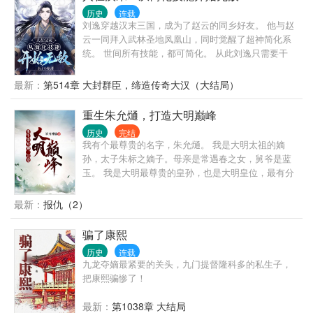
我会尽量去圆。
历史
连载
刘逸穿越汉末三国，成为了赵云的同乡好友。 他与赵
云一同拜入武林圣地凤凰山，同时觉醒了超神简化系
统。 世间所有技能，都可简化。 从此刘逸只需要干
饭，力量便会增长。 刘逸只需握拳，拳法的实力就会
不断增加。 刘逸只需在无聊时数一数钱币，就成为一
最新：
第514章 大封群臣，缔造传奇大汉（大结局）
代商业奇才。 随着刘逸简化的技能越来越多，不论是
武道修为还是兵法谋略，他都可以信手拈来。 待乱世
重生朱允熥，打造大明巅峰
到来，天下群雄并起... 刘逸便以无敌之姿，纵横天
历史
完结
下！
我有个最尊贵的名字，朱允熥。 我是大明太祖的嫡
孙，太子朱标之嫡子。母亲是常遇春之女，舅爷是蓝
玉。 我是大明最尊贵的皇孙，也是大明皇位，最有分
量的，最为合法的继承人。 我将开创一个不一样的大
明，风华无双，日月昌明。海纳百川，四海来拜。
最新：
报仇（2）
骗了康熙
历史
连载
九龙夺嫡最紧要的关头，九门提督隆科多的私生子，
把康熙骗惨了！
最新：
第1038章 大结局