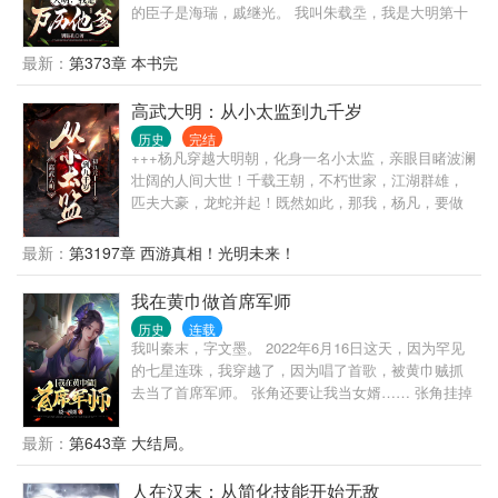
的臣子是海瑞，戚继光。 我叫朱载坖，我是大明第十
一个皇帝，隆庆帝。 我会改变历史，这一次，华夏再
不不会被人骑到头上。 再不会落后。 再不会与大航海
最新：
第373章 本书完
时代失之交臂。 天佑华夏！
高武大明：从小太监到九千岁
历史
完结
+++杨凡穿越大明朝，化身一名小太监，亲眼目睹波澜
壮阔的人间大世！千载王朝，不朽世家，江湖群雄，
匹夫大豪，龙蛇并起！既然如此，那我，杨凡，要做
那天下第一人！
最新：
第3197章 西游真相！光明未来！
我在黄巾做首席军师
历史
连载
我叫秦末，字文墨。 2022年6月16日这天，因为罕见
的七星连珠，我穿越了，因为唱了首歌，被黄巾贼抓
去当了首席军师。 张角还要让我当女婿…… 张角挂掉
后，我开始建立自己的势力，最终领导黄巾军起义成
功，一统华夏，复国号为秦！ 这是小说，参考的有三
最新：
第643章 大结局。
国演义，三国志，还有游戏的内容等等，不要用正史
的东西去定位这本小说，可能有些章节不如你意，但
人在汉末：从简化技能开始无敌