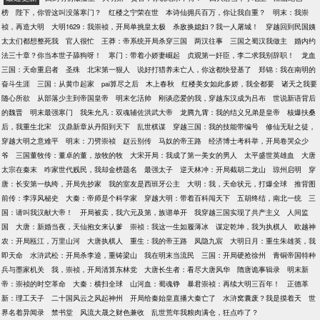
榜
陛下，你管这叫没落寒门？
红楼之宁荣在世
本诗仙拥兵百万，你让我自重？
明末：我崇
祯，再造大明
大明1629：我崇祯，开局单挑皇太极
杀敌换媳妇？我一人屠城！
穿越回到民国姨
太太们都想整死我
官人很忙
王莽：帝系统开局杀穿三国
两汉往事
三国之蜀汉我做主
婚内约
法三十章？你当本世子舔狗呀！
寒门：带着小娇妻崛起
贞观第一奸臣，李二求我别辞职！
龙血
三国：天命重启者
圣殊
北宋第一狠人
说好打猎养未亡人，你这都快登基了
郑锦：我在南明的
奋斗生涯
三国：从黄巾起家
pai算尽之后
木上春秋
红楼美女如此多娇，我全都要
诸天之我要
随心所欲
从部落少主到帝国皇帝
明末乞活帅
刚谈恋爱的我，穿越东汉成为吕布
世说新语背后
的魏晋
明末最强寒门
我朱允凡：双魂辅佐洪武大帝
龙腾九霄：我的结义兄弟是皇帝
核爆扶桑
后，我重生北宋
汉鼎新章从丹阳到天下
乱世棋谋
穿越三国：我的技能带编号
修仙无耻之徒，
穿越大明之意难平
明末：刀劈崇祯
赵云别传
马奴的帝王路
经济博士考科举，开局卷哭众少
爷
三国董牧传：董卓的董，放牧的牧
大宋开局：我成了第一美女的男人
太平盛世英雄血
大唐
太宗在秦末
咋家世代贱民，我却金榜题名
最强太子
逆天林冲：开局截胡二龙山
琼州启明
穿
唐：长安第一纨绔，开局先抄家
我的室友是西班牙公主
大明：我，天命状元，打爆全球
推背图
前传：李淳风秘史
大秦：帝师是个科学家
穿越大明：带着百科闯天下
五胡终结，南北一统
三
国：请叫我汉献大帝！
开局被卖，我六元及第，族谱单开
我穿越三国实现了共产主义
人间监
国
大唐：新婚当夜，天仙抱女来认爹
崇祯：我这一生如履薄冰
谋定乾坤，我为执棋人
欧越神
农：开局瓯江，万里山河
大唐执棋人
重生：我的帝王路
凤隐九宸
大明日月：重生朱雄英，我
即天命
水浒武松：开局杀李逵，重铸梁山
我在明末当流民
三国：开局硬抢徐州
青铜帝国特种
兵与墨家机关
我，崇祯，开局清算东林党
大唐长生者：看尽大唐风华
隋唐诡事辑录
明末新
帝：崇祯的时空革命
大秦：横扫全球
山河血：蜀魂铮
暴君崇祯：再续大明三百年！
正德革
新：理工天子
二十国风云之风起神州
开局给秦始皇直播大秦亡了
水浒窝囊废？我是摸着天
世
界名着异闻录
禁书堂
风流大晟之财色兼收
乱世荒年我粮肉满仓，狂点咋了？