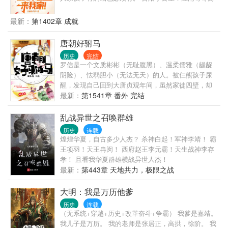
要七又又。 手电筒、太阳能、21世纪的日用品风靡大
唐。 长孙皇后：这娃白养了。 李世民：小棉袄漏风
最新：
第1402章 成就
了？ 李丽质：为什么我才十三岁？
唐朝好驸马
历史
完结
罗信是一个文质彬彬（无耻腹黑）、温柔儒雅（龌龊
阴险）、怯弱胆小（无法无天）的人。被仨熊孩子尿
醒，发现自己回到大唐贞观年间，虽然家徒四壁，却
有一个娇柔温顺的小娘子需要调教，呃，不对，应该
最新：
第1541章 番外 完结
是培养……且看罗信如何刚正不阿（溜须拍马）、锄
强扶弱（仗势欺人）、指点江山（拳打门阀，脚踩权
乱战异世之召唤群雄
贵），坐马车住豪宅，三妻四妾睡成排......
历史
连载
煌煌华夏，自古多少人杰？ 杀神白起！军神李靖！ 霸
王项羽！天王冉闵！ 西府赵王李元霸！天生战神李存
孝！ 且看我华夏群雄横战异世人杰！
最新：
第443章 天地共力，极限之战
大明：我是万历他爹
历史
连载
（无系统+穿越+历史+改革奋斗+争霸） 我爹是嘉靖。
我儿子是万历。 我的老师是张居正，高拱，徐阶。 我