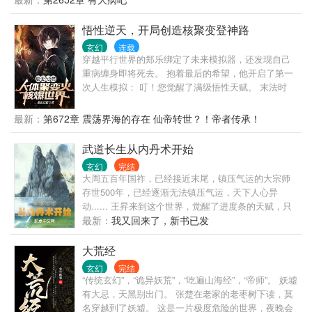
悟性逆天，开局创造核聚变登神路
玄幻
连载
穿越平行世界的郑乐绑定了未来模拟器，还发现自己
重病缠身即将死去。 抱着最后的希望，他开启了第一
次人生模拟： 叮！您觉醒了满级悟性天赋。 末法时
代，灵气消失，仙佛不存。 您用满级悟性天赋，结合
现代电磁力，开发电磁修行法！点燃人体核聚变之
最新：
第672章 震荡界海的存在 仙帝转世？！帝者传承！
火，成为核爆真仙！祛除病症！！ 第二次模拟： 叮！
您觉醒了大千星辰世界之眼。 模拟上古西游神话时
武道长生从内丹术开始
代，开发出恒星人体聚变之法！ 以斗争求得仙佛大团
玄幻
完结
结，一起对抗世界末劫天意化身…… 第四次模拟，您
大周五百年国祚，已经接近末尾，镇压气运的大宗师
降临血脉宇宙，血脉为永恒至高，需要创造大道，成
存世500年，已经逐渐无法镇压气运，天下人心异
就大道之祖的郑乐以破格+10悟性，重续气血武道断
动...... 王昇来到这个世界，觉醒了进度条的天赋，只
路，让众生修武掌握超凡！ 血脉不再永恒，凡人逆流
要技能进度条达到满级突破，能将一切化为可能！ 气
最新：
我又回来了，新书已发
而上与武道之祖郑乐站在一起，抗击无上末日！ 第五
运宗师活500年，他修炼前世的内丹术，挖掘人体大
次模拟，降临被诡异污染奄奄一息的仙佛世界，您化
药，寿命怎么得也得翻个十倍吧？ 不过在挖掘人体大
大荒经
身无上光明，祛除一切邪恶！ 第七次模拟您成为了一
药前，先得种植菊花药材交货，这样才能保住自己
名科学家，研究无数科技理论，制造出了超级人工智
玄幻
完结
的…… 果然，想要靠前世的功法长生，就得先把刻入
“传统玄幻”，“诡异妖荒”，“吃遍山海经”，“帝师”。 妖墟
能天网。 在银河系面临外部攻击的时刻，天网与天网
DNA的种植点满！ ———————— 这是一个以八段
有大忌，天黑别出门。 张楚在老家的老枣树下读，莫
之父郑乐，一起打造了一百亿能远程连接星空战舰，
锦奠基，内丹术为根本法，坐看天下风云的长生故
名穿越到了妖墟。 这是一片极度危险的世界，夜晚会
机甲的头盔。 让第四天灾·玩家出笼。 第九次模拟，