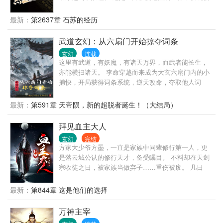
事……
有大恐怖降临，这里危险四伏，遍地都是大妖。 张楚
规则怪谈，诡……
本想做个普通的教书先生，平静的生活下去。 但很快
最新：
第2637章 石苏的经历
张楚发现，所有跟自己穿越过来的一切，竟然都有了
不得的秘密。 神秘的老枣树，化作了山海图，危险也
武道玄幻：从六扇门开始掠夺词条
是机遇。 于是，张楚在平凡中崛起，身负山海图，吃
玄幻
连载
遍各种妖魔鬼怪，开启了一段杀妖，食妖的大帝之
这里有武道，有妖魔，有诸天万界，而武者能长生，
路。 在人类的眼中，他是温润如玉的谦谦君子，他平
亦能横扫诸天。 李命穿越而来成为大玄六扇门内的小
和，温雅，无数人族天才尊其为师，各路教祖视之为
捕快，开局获得词条系统，逆天改命，夺取他人词
友。 而在妖类的眼中，他是恶魔，是恶梦。 无数惊艳
条，一步一步进阶自身词条。 → → → → …… 听说你
的大妖，成为他的口粮。 无数妖怪听他的名，有一种
是重瞳者身怀仙骨，举世无敌？ 听说你是大气运者，
最新：
第591章 天帝陨，新的超脱者诞生！（大结局）
发自骨子里的颤抖。 大荒，张楚来了。 一个浩大而神
注定横推诸天？ 李命看着自己华丽的词条，多的自己
秘的世界，如画卷般展开。 无数妖魔鬼怪光怪陆离，
都数不清了，不禁沉思道： “不好意思，我的天赋在你
拜见血主大人
无数古老而神秘的物种复苏。 平禁区，踏葬地，镇万
之上！” …… 看李命一步步登凌绝巅，独断万古！ 多
族，开天路，抬手压万古……
玄幻
完结
年后，面对黑暗动乱，纪元之劫，有大恐怖降临诸
方家大少爷方墨，一直是家族中同辈修行第一人，更
天，诸天神佛难挡。 就在这时，李命早已万千词条加
是落云城公认的修行天才，备受瞩目。 不料却在天剑
身，一拳下去……
宗收徒之日，被家族当做弃子……重伤被废。 几日
后，方家更是传出方墨被毒杀身亡的消息。 三年后，
一道黑色身影默默看着不远处的方家， “我亲爱的父亲
最新：
第844章 这是他们的选择
大人，游戏开始了……”
万神主宰