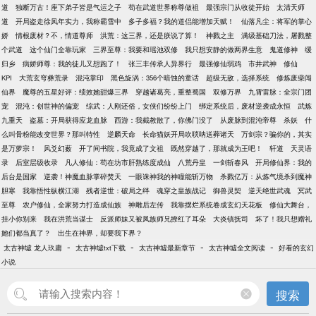
道
独断万古！座下弟子皆是气运之子
苟在武道世界称尊做祖
最强宗门从收徒开始
太清天师
道
开局盗走徐凤年实力，我称霸雪中
多子多福？我的道侣能增加天赋！
仙落凡尘：将军的掌心
娇
情根废材？不，情道尊师
洪荒：这三界，还是朕说了算！
神戮之主
满级基础刀法，屠戮整
个武道
这个仙门全靠玩家
三界至尊：我要和瑶池双修
我只想安静的做两界生意
鬼道修神
缓
归乡
病娇师尊：我的徒儿又想跑了！
张三丰传承人异界行
最强修仙弱鸡
市井武神
修仙
KPI
大荒玄穹彝荒录
混沌掌印
黑色旋涡：356个暗蚀的童话
超级无敌，选择系统
修炼废柴闯
仙界
魔尊的五星好评：绩效她甜爆三界
穿越诸葛亮，重整蜀国
双修万界
九霄雷脉：全宗门团
宠
混沌：创世神的偏宠
综武：人刚还俗，女侠们纷纷上门
绑定系统后，废材逆袭成永恒
武炼
九重天
盗墓：开局获得应龙血脉
西游：我截教散了，你佛门没了
从废脉到混沌帝尊
杀妖
什
么叫骨粉能改变世界？那叫特性
逆麟天命
长命猫妖开局吹唢呐送葬诸天
万剑宗？骗你的，其实
是万萝宗！
风爻幻薮
开了间书院，我竟成了文祖
既然穿越了，那就成为王吧！
轩道
天灵语
录
后室层级收录
凡人修仙：苟在坊市肝熟练度成仙
八荒丹皇
一剑斩春风
开局修仙界：我的
后台是国家
逆袭！神魔血脉掌碎焚天
一眼诛神我的神瞳能斩万物
杀戮亿万：从炼气境杀到魔神
胆寒
我靠悟性纵横江湖
残者逆世：破局之绊
魂穿之皇族战记
御兽灵契
逆天绝世武魂
冥武
至尊
农户修仙，全家努力打造成仙族
神雕后左传
我靠摆烂系统卷成玄幻天花板
修仙大舞台，
挂小你别来
我在洪荒当谋士
反派师妹又被凤族师兄撩红了耳朵
大炎镇抚司
坏了！我只想赠礼
她们都当真了？
出生在神界，却要我下界？
-
-
-
-
太古神墟 龙人玖庸
太古神墟txt下载
太古神墟最新章节
太古神墟全文阅读
好看的玄幻
小说
搜索