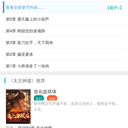
查看全部章节列表......
【展开+】
第5章 通天藤上的小葫芦
第4章 师姐也怕迷魂阵
第3章 菜刀在手，天下我有
第2章 漏灵废体
第1章 小师弟多了一块肉
《太古神墟》推荐
造化血狱体
玄幻
完结
那些网文写手诚不欺，蓝星过去的人，都有金手指…
又名
最新：
第2652章 有大病吧