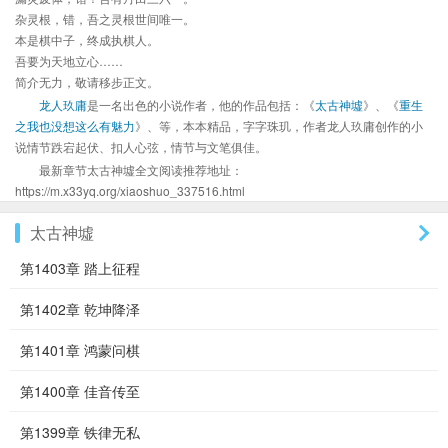
杂灵根，错，吾之灵根世间唯一。
本是棋中子，终成执棋人。
吾要为天地立心……
简介无力，敬请移步正文。
龙人玖庸
是一名出色的小说作者，他的作品包括：《
太古神墟
》、《
重生
之我也没想这么有魅力
》、等，本本精品，字字珠玑，作者龙人玖庸创作的小
说情节跌宕起伏、扣人心弦，情节与文笔俱佳。
最新章节太古神墟全文阅读推荐地址：
https://m.x33yq.org/xiaoshuo_337516.html
太古神墟
第1403章 踏上征程
第1402章 乾坤降泽
第1401章 鸿蒙问棋
第1400章 佳音传至
第1399章 铁律无私