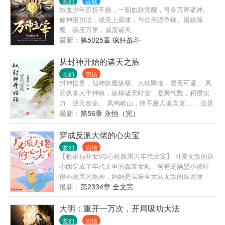
玄幻
连载
热血少年百折不挠，一朝血脉觉醒，号令万界诸神。
修神级功法，成无上霸体，与众天骄争锋。屠妖除
魔，碾压万界，威震诸天。
最新：
第5025章 疯狂战斗
从封神开始的诸天之旅
玄幻
完结
封神世界，仙神妖魔纵横。大劫降临，避无可避。 风
元执掌大千神镜，纵横诸天时空，凝聚气数，积攒实
力，逆天改命。 凤鸣岐山，终不敌人道真龙…… 这是
一个从封神世界开始的诸天神话。 群：164692113需
最新：
第56章 永恒（完）
验证
穿成反派大佬的心尖宝
玄幻
完结
【败家福旺女VS心机腹黑男年代团宠】 可爱无敌的唐
小囡穿成了年代文里的蠢笨女配，爸爸是隔壁小孩吓
得不敢哭的煞神，妈妈是骂遍全大队无敌的跋扈泼
妇，三个哥哥是方圆百里人见人怕的恶霸。 但他们在
最新：
第2334章 全文完
唐小囡面前，全都变成没脾气的小绵羊，只想宠她宠
她再宠她。 为了改变书里一家子的悲惨结局，唐小囡
大明：重开一万次，开局吸功大法
努力把养歪的三个哥哥掰正。 “大哥，老师好凶的，你
玄幻
完结