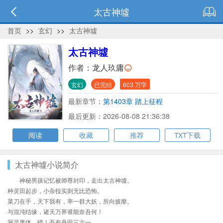
太古神墟
首页
>>
玄幻
>>
太古神墟
太古神墟
作者：
龙人玖庸
玄幻
已完结
603 万字
最新章节：
第1403章 踏上征程
最后更新：2026-08-08 21:36:38
阅读
收藏
推荐
TXT下载
太古神墟小说简介
神秘男孩记忆被师尊封印，走出太古神墟。
种灵田起步，小杂役实则无比恐怖。
菜刀在手，天下我有，率一群大妖，所向披靡。
与混沌结缘，诸天万界谁能奈吾何！
漏灵废体，错！吾有丹田三六一。