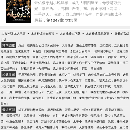
教我好不好？” “二哥，我身体这么差，要是有个神医
朱佑极穿越小说世界，成为大明四皇子，母亲是万贵
哥哥就好了。”唐小囡拍了拍自己的肥肚子，良心一点
妃，掌控西厂，与权臣严嵩、东厂曹正淳相互勾结，
都不痛。 “三哥，我想吃好多肉肉，可是要好多钱
一手遮天。 然而，自己却并非亲生，而是狸猫换太子
钱。” 于是，唐家三个恶霸，突然某一天揍跑了狐朋狗
的产物，是万贵妃稳地位的工具。 内忧外患之下，朱
最新：
第1047章 大结局
友，开始奋发图强，只为了不让宝贝妹妹失望。 只掰
佑极获得了系统。 系统，每天都可以抽取自己的开局
正哥哥是不够的，唐小囡决定抱紧未来大佬的大腿，
功法！他花费三年的时间，抽取了一万次，终于抽到
-
-
-
-
太古神墟 龙人玖庸
太古神墟全文阅读
太古神墟txt下载
太古神墟最新章节
好看的玄幻
现在还是个可怜的小狼崽，她要投喂未来大佬。 “霍哥
了天胡开局！
小说
哥，吃糖糖。” “霍哥哥，吃糕糕。” “霍哥哥，吃肉
站内强推
龙族
在美漫当心灵导师的日子
天唐锦绣
重生之都市修仙
灵药空间：五灵根才是
肉。” …… 可有一天，大佬拒绝了她的投喂，还露出
完美道基
造化血狱体
四合院：我在四合院当禽兽
杀怪百分百爆率，你跟我比幸运？
诡异药剂
高深莫测的神秘笑容，危险的眼神让唐小囡红了脸。
师：我的病人皆为恐怖
大唐：小兕子的穿越生活
神豪系统不正经，逼我成枪王
四合院：秦淮茹
哎呀……好羞羞！ 【苏甜+巨爽+温馨+双洁】
赖上我
王府小媳妇
从仙侠世界归来
凡人修仙：疯了吧！你一百岁了还要修仙
家族修仙：从三
页金纸开始！
影视世界从小舍得开始
凡人修仙之问道长生
阿梨
兽血沸腾
经典收藏
开局万倍地图，苟到天荒地老
永恒之门
综漫征召
肉身成圣者的二次元生活
诸界
之深渊恶魔
崛起主神空间
开局系统崩溃，我一不小心无敌了
至尊重生
诸天盘点：开局盘点十
大热门世界
英雄无敌之领主
开局通天箓，僵尸世界变天了！
我吞噬了大筒木辉夜
黑耀轨
迹
一页一神通，道爷你这么玩？
九叔：无敌，从先天道根开始！
我在玄幻世界召唤奇物
模拟
修仙，我七天速成元婴
太古神王
长生从内卷肝经验开始
龙族5悼亡者的归来（龙族Ⅴ：悼亡者的
归来）
最近更新
成了反派却想当舔狗
异界游乐场
蛮荒古界记
封神：拜师元始，我竟成了周武
王
逍遥行万古
武界修道
神级卡徒
玄幻：从成为家族灵兽开始
帝国权杖
逆女！他镇压大
凶，你逐他出宗？
聚灵飞升
穿越斗罗之擂鼓瓮金锤
太平令
娘子真不是蛇妖
洪荒：开局拾取
盘古大神词条
兽血沸腾
修真从养猪豚开始
寒棺仙缘传
天骄修仙路：修仙不卷怎么修
巫门诡