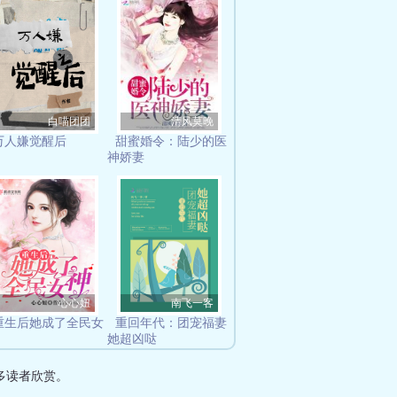
白喵团团
清风莫晚
万人嫌觉醒后
甜蜜婚令：陆少的医
神娇妻
心心妞
南飞一客
重生后她成了全民女
重回年代：团宠福妻
她超凶哒
多读者欣赏。