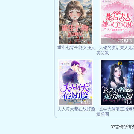
小老二
花朝满月
重生七零全能女强人
大佬的影后夫人她
美又飒
南之情
绯月
夫人每天都在线打脸
玄学大佬靠直播爆
娱乐圈
33言情所