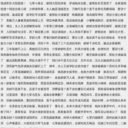
我成军区大院团宠！
七零小孤女，硬闯大院找亲爸
穿成炮灰女配，被禁欲长官宠坏了
全家逼我
抵债？我送全家入狱
少帅请和离，夫人她是顶级恶女
万物可交易？真千金掌生死断祸福
婴语十
级的我，速成富婆
挺孕肚寻夫随军，被禁欲大佬爆宠
暗藏新婚
海岛随军孕吐，禁欲大佬心疼坏
了
美貌万人嫌被贵族怪物宠上天
绑定神豪系统，谁还做假名媛
小饕餮成精后，挺着孕肚去随
军
傅总，夫人又去摆摊算命啦
六零香江摆地摊，全港喊我大佬
娇娇女医挺孕肚随军，被糙汉宠
哭
入职地府当法官，死了都还要上班
陆总请跪好，夫人和崽不要你了
娇夜欲欢
随军北大荒，
绝嗣军官亲哭娇美人
穿剧七零：带着闪购药房嫁糙汉
重生七零，炮灰真千金当杠精改命
夺舍贵
族大小姐？变普女照样虐她
消失十年，我成了三个反派的亲妈
娇娇下乡吃瓜，极品全家被戳
穿
三年新婚不上心，离婚后日日求合
六零娇娇吃瓜忙，钓系大佬宠上瘾
欲潮失控
重回七零，
我有颜有钱有空间勿扰
辛夷港
乖乖女退场后，京圈大佬后悔了
搬空娘家去随军，禁欲大佬破戒
了
极品原配要离婚，禁欲大佬不干了
我们本不是天生注定
五年冷淡，沈太太她选择去父留
子
漂亮娇气包穿成炮灰后被盯上了
傅爷，夫人又挺孕肚去抢功德了
相亲被截胡？死对头哥哥喊
我宝宝
八零退婚嫁糙汉，我带系统成首富
疯批娇女挺孕肚，各路大佬争当爹
换亲当天，我硬刚
全村
公路求生，我靠移动小卖部当榜一
血族娇娇万人迷，兽校F7狠狠亲
我在万界捡破烂
大佬
凶！娇妻俏！随军西南被团宠
黑莲花替身网恋后，继承者任我撩
贵族学院小撩精，疯批权贵追着
亲
亲妈可是真千金，反派子女被宠哭
消费返现？真千金狂赚百亿成首富
我靠遗容修复成警局团
宠
过度温情
重生七零当恶女，逼疯全家爽翻了
京港溺吻
网恋掉马，恶女被禁欲大佬排队
亲
切换动物视角，重回犯罪现场
真千金假军婚后，靠玄学成为团宠
我的剑尊，从书里跑出来杀
我？
在贵校女主身后捡漏，我成首富了
重生后，未来大佬成了我邻居
炮灰夫妻穿年代，今天自
救了吗？
雾夜有染
穿成大佬的假冒女友，夜夜被亲哭
闺蜜齐穿年代，随军后认错老公了
我是
恶毒后妈？但闺蜜穿成我养女
八零恶媳被离婚，科研大佬悔疯了
七零闪婚随军，恶村姑被大佬亲
哭
心声暴露后，大佬凭实力带飞全家
七零破庙通现代，全家吃肉又喝汤
结婚三年仍完璧，二嫁