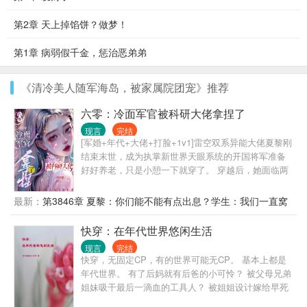
第2章 天上掉馅饼？做梦！
第1章 病弱假千金，惩治恶弟弟
《清冷美人随军海岛，被家属院团宠》推荐
六零：冷面军官被科研大佬拿捏了
现言
完结
[军婚+年代+大佬+打脸+1v1]雷空双系异能大佬夏黎刚
结束末世，成为执掌新世界天眼系统的开国将军准备
好好养老，只是小憩一下就穿了。 穿越后，她面临两
个选择： ——要么嫁给一个让她结婚后让着小三的自
以为是妈宝男，要么下乡去穷乡僻壤的地方当知青。
最新：
第3846章 夏黎：你们能不能有点出息？学生：我们一直窝
夏黎：拳头硬了！就这样的小白脸，我一拳能打一个
窝囊囊
加强连！ 努力为首长爹官复原职，成为首长爹最贴心
快穿：在年代世界悠闲生活
的米虫小棉袄好好养老他不香吗？ 可是努力着，努力
现言
完结
着，夏黎回头一看。 嗯？我这军职怎么比我首长爹还
快穿，无固定CP，有的世界可能无CP。 基本上都是
高了？ 南岛一大队来了位漂亮新知青，小姑娘一身痞
年代世界。 有了后妈就有后爸的小可怜？ 被父母兄弟
气，听说一脚就能把人踹骨折，思想不正，和她亲近
姐妹吸干最后一滴血的工具人？ 被姐姐设计嫁给早死
绝对会倒霉！ 不久后…… 队员们挑着扁担，挥汗如雨
兵哥哥的妹妹？ 被亲妈忽视而死亡的小女儿（无cp）
的为甘蔗地浇水。 夏黎靠着玻璃瓶子、注射器弄出自