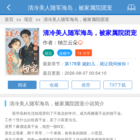
清冷美人随军海岛，被家属院团宠
首页
>>
现言
>>
清冷美人随军海岛，被家属院团宠
清冷美人随军海岛，被家属院团宠
作者：
纳兰云朵
现言
连载中
74 万字
最新章节：
第178章 媳妇儿，就让我伺候你！
最后更新：2026-08-07 00:54:10
阅读
收藏
推荐
TXT下载
清冷美人随军海岛，被家属院团宠小说简介
医学高材生沈知瑶穿到了不发达的年代，成为死赖着不走的假千金。
工作？凭什么白给真千金，卖了小富婆当当。
渣男？麻溜送真千金，祝您一胎N宝。
亲生父母家，两个哥哥，一个弟弟，各有各的病疾，小意思。
海岛父母穷，空有一身捕鱼技巧和好厨艺？这分明是发家致富利器！