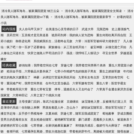
一个连学都没上过的野丫头。 听说还捧在手心里宠。
让整个帝京震惊之时，叶三爷却颇为骄傲地说了一句
-
-
清冷美人随军海岛，被家属院团宠 纳兰云朵
清冷美人随军海岛，被家属院团宠全文阅读
清冷
话：“我夫人可不简单。” ... 叶寒之从来不相信一见钟
-
-
美人随军海岛，被家属院团宠txt下载
清冷美人随军海岛，被家属院团宠最新章节
好看的现言
情，直到遇见了唐芷兮... 北方有佳人，倾国又倾城…
小说
** 唐芷兮很喜欢穿裙子，后来...叶寒之的衬衫袖扣全
站内强推
夫人你马甲又掉了
在美漫当心灵导师的日子
武道大帝
无限恐怖
史上最强炼气
都是她裙子的颜色。
期
灵药空间：五灵根才是完美道基
诡异药剂师：我的病人皆为恐怖
重生何雨柱离开四合院
王
府小媳妇
御兽进化商
系统赋我长生，活着终会无敌
六零：冷面军官被科研大佬拿捏了
凡人修
仙：疯了吧！你一百岁了还要修仙
家族修仙：从三页金纸开始！
鉴宝神眼：从缅北逃亡开始
凡
人修仙之问道长生
快穿之做路人甲苟活的日子
谍战：强悍特工人狠话少
寻宝全世界
穿越逍遥
嫡女
经典收藏
娇俏知青：我带着空间在七零
穿越七零：我带着空间养两个弟弟
重生八零团宠小娇
娇
抢回金手指，六零极品夫妻杀疯了
七零小作精娇气包的狼崽子男友
重生之娇娘军嫂
年代锦
鲤文的炮灰大嫂重生了
神豪：从绑定打赏返利系统开始
九零长女有点苏
五零弃妇有空间
七
零：重回难产时，我带空间养崽
在年代文里当极品
六零军嫂有空间
重生八零：医世学霸女
神
带着粮库回六零
重生七零有宝妻
傅爷，退婚后夫人又去约会了
六零真千金遭全家厌弃后被
国家宠
六零种田记
八零之宠了个残疾大佬
最近更新
主母变豪门后妈，靠武力征服全家
京婚缠欢
妹宝随爸入赘，反被继兄们宠上天
我
是薄情钓系姐！你别吻上来啊
男朋友都是人外，怎么办？
娇软妹宝随军后，禁欲军官沦陷了
直
播玄学赶海：反手捞个男模海神
京夏未眠
穿越七零，随军后我成团宠了
蜀地酱事
穿成京圈权
贵男主的恶毒前女友
恶女抢婚去随军，被绝嗣军官娇宠
豪门虐爱：恶魔夜少太撩人
被逼换亲？
娇娇撩的军官心尖颤
七零替嫁，全家供她暴富赢麻了
和情敌共感后，傲娇竹马火葬场了
仲夏夜
吻
春潮不眠
七零藏孕肚离婚，禁欲大佬急红眼
带着爸妈穿年代，离婚被大佬娇宠
随母改嫁，