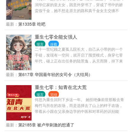
润华亿家的皇太女，因意外穿书了，穿成了书中的娇
蛮假千金，她不想走原主的路和真千金女主交缠不
清，果断卖了工作，报名下乡。 谁知，以知青身份回
到村里的她被亲生父母和家人宠上了天际……
最新：
第1335章 吃吧
重生七零全能女强人
现言
连载
二十一世纪顾之夏孤儿院长大，自己从小带的的一个
手链，发现有一空间，就开启了囤货模式，身穿七零
年代，碰上正在出任务的陆景逸，从天而降，掉下来
一个媳妇，一见倾心…… 婚后发现媳妇： “什么小媳
妇是顾司令家丢失的千金” “黑市供货大佬…”
最新：
第617章 华国最年轻的女司令（大结局）
重生七零：知青在北大荒
现言
完结
何思为重生回到下乡这一年。 她拒绝像前世那般去青
梅竹马所在的农场，而是选择去了山上的柈子农场，
带着从小跟在父亲身边学的中医和对草药的识别能
力，开始了她在北大荒的下乡知青生活。
最新：
第2185章 被卢华刺激的想通了