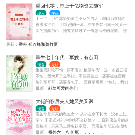
重回七零，带上千亿物资去随军
现言
连载
上一世，那个苏染染避之不及的男人，却因为救她而
被洪水冲走。 那壮烈的一幕，在午夜梦回间一次又一
次的提醒自己，她究竟错过了一份怎么样的深情。 好
在上天垂怜，让她重新回到了男人跟她提离婚的那一
天。 这一次，她不会再错过这份深情。 带上灵泉空
最新：
番外 郑连峰和魏竹夏
间，苏染染果断随军去了海岛！ …… 沈贺觉得自己大
概是在做梦！ 否则那个怕他怕得不行的小媳妇儿，怎
重生七十年代：军嫂，有点田
么会朝他撒娇，还要他抱抱？ 看着那撩人而不自知的
现言
完结
小娇娇，沈贺竟有种不真实的感觉。 “染染，你可想好
重生回到吃不饱，穿不暖的‘粮票年代’，这一次孟云涵
了？以后，不会再有离婚的机会！” 沈贺咬着牙，再次
不怕，因为开了金手指，不但要创业，还要抓住面瘫
朝她确认道。 而回应他的，是他从不敢想象的热情。
脸的军哥哥，还要养包子。 面瘫军哥哥：“媳妇，我们
……
把小包子打包送走吧！”面瘫军哥哥表示，有一个比他
最新：
献给可爱的你们
还黏儿子的媳妇，不要脸！ “麻麻，我们换一个粑粑
吧！”小包子表示，粑粑都那么大人一个人了，还缠着
大佬的影后夫人她又美又飒
麻麻，不要脸！ 孟云涵感叹：他们果然是父子。
现言
完结
唐芷兮是宋家的私生女？ 从小在乡下长大，没有上过
学？ 宋家还对外声称绝不会认她？ ... 直到唐芷兮的身
份被扒，宋家马上筹备认亲宴。 而唐芷兮却直接拒绝
道：“你们宋家也配？” … 帝京那位三爷竟然喜欢上了
最新：
番外六十八 但愿．．．．．．