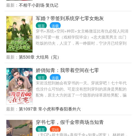
被出继的长女 被超生的二女儿 被捡来的弃婴(无cp) 被
最新：
不相干小剧场·复仇记
动水泵浇地。 村民们多用了一点蜡烛，心疼得心绞
恩将仇报的村姑 被当挡箭牌的知青 被抛弃的原配
痛。 夏梨用一点儿盐和碳粉做成干电池，用上免费电
…… 当满级大佬长宁穿成这些小可怜儿，看她如何摆
军婚？带签到系统穿七零女炮灰
灯。 队员们：不行！！！夏黎必须得好好亲近！ 夏
脱命运，活出精彩。 排雷： 快穿爽文。 有金手指。
黎：谢邀，已被特招入伍，目前在“国家队”。 —— 海
现言
连载
有空间，空间里啥都有。 所以，不要纠结丹药够不够
军陆战队最冷漠、禁欲，无人敢亲近的军官陆定远，
穿书+系统+空间+种田+女主略微逗比有仇必报人间清
的问题了，真的有好多
第一次见未来媳妇，她在和人贩子买孩子（误）。 第
醒小可爱一枚（戏精学院毕业）+忠犬腹黑男主 出门
二次见媳妇，她在黑市倒买倒卖（误）。 第三次见媳
吃饭的功夫，人没了，再一睁眼时，宁汐月已经穿到
妇，她在帮特务修无线电发射台（误）。 陆定远：
七十年代，还是一本锦鲤团宠年代文里给女主送装备
…… 后来：真香！
的恋爱脑小炮灰。 宁汐月表示：达咩，拒绝恋爱脑。
最新：
第530章 大结局（完）
手撕渣男贱女 拿了她的给她还回来，吃了她的给她吐
出来。 疑似未来金手指的东西被送出去了？抢回来。
娇俏知青：我带着空间在七零
金手指她用不了？一砖头拍碎也不便宜别人。 害了原
现言
连载
主的渣男一脚踢到大西北，与渣男合谋让原主丧命疑
宋岩没想到她会有穿书的一天。穿就穿吧！七十年代
似女主的小白花堂姐等着承受她的怒火吧 ...... 后来，
也没什么可怕的。可是没有想到穿到的原身是男配的
她拥有了属于自己的金手指，万物皆可签过来的签到
配角，原主大方的送了一个隐形的绿草原给男配，骗
系统。 带着签到系统美滋滋的下乡当知青支援农村建
婚骗钱，还害婆婆摔断了腿… 男配：离婚！可是宋岩
设。 下乡后才发现她穿越的文没那么简单。 害人精堂
离不起。因为她怕报复，她无处可去，她怕挨批斗…
最新：
第1097章 常小虎和季春阳番外六
姐不是真正的女主？女主另有她人？ 宁汐月表示管她
宋岩：怎么办？做低伏小的伺候人家吃喝，只为了不
女主是谁，小白花堂姐都跑不掉被她毒打折磨。 至于
被扫地出门…还好她得了个空间，拜中医国手为师，
穿书七零，假千金带商场当知青
真女主，她吃瓜看戏搞事业不香吗 注：男主打酱油，
日子有钱有闲了…终于可以说拜拜了。而他反悔了：
戏份不多
现言
完结
你走不了！她揣了人家的崽
（无CP+超大商场+真假千金+知青+团宠 ） 林娇娇，