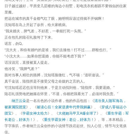
日子越过越好，平房变几层楼的海边小别墅，彩电洗衣机都跟不要钱似的往家
里搬。
把远在城市的真千金都气红了眼，她明明应该过得揭不开锅啊！
沈知瑶在岛上开起了诊所，给大家瞧病。
“我未婚夫，脾气差，不好惹，一拳能打死一头熊。”
正在包扎的陆召礼脸垮了下来。
谣言，勿Q。
“沈大夫，和你有婚约的是谁，我们去揍他！打不过……群殴也行。”
“小沈大夫……如果你想退婚，你能不能考虑下我？”
话没说完，直接被某人提走。
他冷笑，“我脾气差？”
面对当事人精壮的胳膊，沈知瑶脸微红，气不喘：“道听途说。”
真千金说，陆指挥是不接受父母之命媒妁之言的人。
可沈知瑶迟迟也没等到他来，于是主动找到他，“陆指挥，我要退婚。”
陆召礼强势地把她箍在怀里，“不退，你都把我看光了，必须对我负责。”
纳兰云朵
是一名出色的小说作者，他的作品包括：《
清冷美人随军海岛，
被家属院团宠
》、《
被读心后！全家逆袭年代带我躺赢
》、《
穿成八零福运小
团宝
》、《
学霸女神太给力
》、《
大佬她马甲又A爆全球了
》、《
重生学霸：军
长老公，好体力！
》、《
重生学霸女神：老公，好体力！
》、等，本本精品，
字字珠玑，作者纳兰云朵创作的小说情节跌宕起伏、扣人心弦，情节与文笔俱
佳。