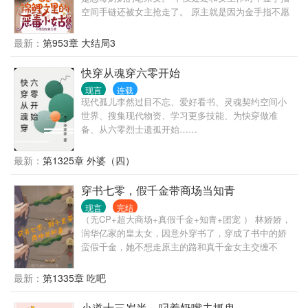
空间手链还被女主抢走了。 原主就是因为金手指不愿
被女主抢去，在争夺手链的过程中被推倒昏迷，才有
了她的穿越。 不行，金手指一定得抢回来。 在女主靠
最新：
第953章 大结局3
着锦鲤运一路躺赢的时候。 宋茜则是靠着空间，靠自
己。 什么？与女主抢男主？开什么玩笑，她要嫁给男
快穿从魂穿六零开始
主的小叔，让女主和男主叫她小婶婶，哈哈哈哈！ 什
现言
连载
么？书中的大佬要做她的小弟？看他这么有诚意，就
现代孤儿李然过目不忘、爱好看书、灵魂契约空间小
勉为其难的收下吧！ 宋茜左手空间，右手大佬，在锦
世界、搜集现代物资、学习更多技能、为快穿做准
鲤文中过得风生水起。 谁说女配不如女主，她宋茜的
备、从六零烈士遗孤开始……
人生，她自己做主！ 她宋茜就是这么牛逼！
最新：
第1325章 外婆（四）
穿书七零，假千金带商场当知青
现言
完结
（无CP+超大商场+真假千金+知青+团宠 ） 林娇娇，
润华亿家的皇太女，因意外穿书了，穿成了书中的娇
蛮假千金，她不想走原主的路和真千金女主交缠不
清，果断卖了工作，报名下乡。 谁知，以知青身份回
到村里的她被亲生父母和家人宠上了天际……
最新：
第1335章 吃吧
小道士三岁半，叼着奶嘴去抓鬼