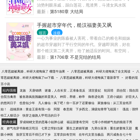
次次提醒大哥远离他上司，见缝插针说说坏话，结果
治势利眼亲戚，踩白莲花，甩渣男，斗渣女风水医
大哥是远离了，怎么她被叼了回来？
术，空间异能，认祖归宗，缔造商界传奇。他冷情冷
最新：
第5180章 大结局
心，掌控神秘机关，传闻不近女色，却在她这里破
功。“老婆，我头疼，求亲！求抚慰！”“你这是在调戏
手握超市穿年代，糙汉福妻美又飒
我吗？”“别瞎说！”从此，他宠她变成习惯，改不了
现言
连载
了。
一心为事业的陈淼被人害死，带着自己的粮仓和姐妹
的超市穿越到了平行空间的年代。穿越即洞房，好在
那个糙汉第二天离开，给了她适应的时间。有空间，
有粮食，有用品，利用这些“超能力”做一个三观端正的
最新：
第1706章 不是完结的结局
人应该做的事情。没想到空间居然因为她的贡献而升
级。那就是她做的都对，这样更加的有底气。收拾小
-
-
八零恶媳被离婚，科研大佬悔疯了 榴莲牛油果
八零恶媳被离婚，科研大佬悔疯了全文阅读
八
鬼子二狗子，给队伍准备物资。做了她上辈子一直想
-
-
零恶媳被离婚，科研大佬悔疯了txt下载
八零恶媳被离婚，科研大佬悔疯了最新章节
好看的现
要做但是做不到的。胜利糙汉回归，福妻糙汉相爱斗
言小说
法，谁能更胜一筹？
站内强推
龙族
天唐锦绣
谢邀，人在长安，正准备造反
清宫妾妃
轮回塔
四合院：我在四
合院当禽兽
被各路疯批觊觎的笨蛋美人
种田，养猪，称帝
御兽进化商
王府小媳妇
奸臣夫人
的悠闲日子
也曾似少年
凡人修仙：疯了吧！你一百岁了还要修仙
家族修仙：从三页金纸开
始！
战锤原体：黄金王座有我一份
阿梨
春意闹
下乡西北，满级知青带飞祖国！
谍战：强悍
特工人狠话少
快穿之做路人甲苟活的日子
经典收藏
穿成锦鲤文里的恶毒小姑肿么破
福运甜妻有空间
七零小作精娇气包的狼崽子男
友
娇气包穿书靠糙汉苟活
七零之悍妇当家
重生之娇娘军嫂
九零白富美：重生娇妻辣又甜
魔
眼小神医
胎穿五零后不得已才下乡
五零弃妇有空间
在年代文里当极品
两只咸鱼在七十年