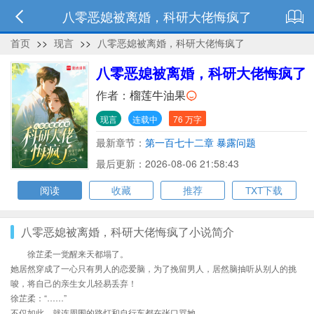
八零恶媳被离婚，科研大佬悔疯了
首页
>>
现言
>>
八零恶媳被离婚，科研大佬悔疯了
八零恶媳被离婚，科研大佬悔疯了
作者：
榴莲牛油果
现言
连载中
76 万字
最新章节：
第一百七十二章 暴露问题
最后更新：2026-08-06 21:58:43
阅读
收藏
推荐
TXT下载
八零恶媳被离婚，科研大佬悔疯了小说简介
徐芷柔一觉醒来天都塌了。
她居然穿成了一心只有男人的恋爱脑，为了挽留男人，居然脑抽听从别人的挑
唆，将自己的亲生女儿轻易丢弃！
徐芷柔：“……”
不仅如此，就连周围的路灯和自行车都在张口骂她。