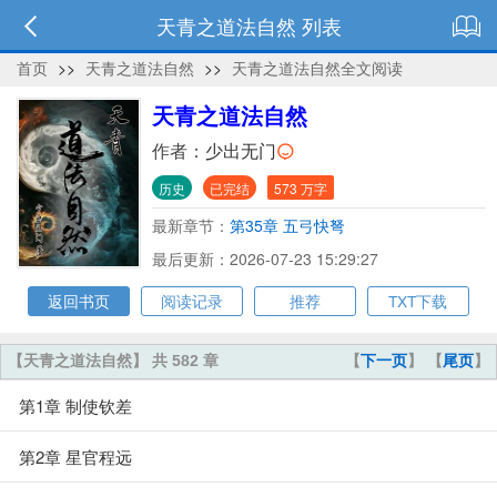
天青之道法自然 列表
首页
>>
天青之道法自然
>>
天青之道法自然全文阅读
天青之道法自然
作者：
少出无门
历史
已完结
573 万字
最新章节：
第35章 五弓快弩
最后更新：2026-07-23 15:29:27
返回书页
阅读记录
推荐
TXT下载
【天青之道法自然】 共 582 章
【
下一页
】 【
尾页
】
第1章 制使钦差
第2章 星官程远