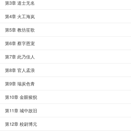
第3章 道士无名
第4章 火工海岚
第5章 教坊笙歌
第6章 蔡字恩宠
第7章 此乃佳人
第8章 官人孟浪
第9章 瑞炭色青
第10章 金眼狻猊
第11章 城中故旧
第12章 校尉博元