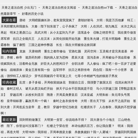
-
-
-
天青之道法自然 少出无门
天青之道法自然全文阅读
天青之道法自然txt下载
天青之道法自
-
然最新章节
好看的历史小说
大家在看
唐砖
大明瞎眼嫡长孙，老朱宠我宠疯了
唐朝好驸马
大明：我是万历他爹
特工：
开局郑耀先和我接头
大秦：陛下别东巡了，公子杀疯了
大明：人在洪武，朝九晚五
水浒之风云
再起
明末之逐鼎江山
高武大明：从小太监到九千岁
流氓县令
召唤之绝世帝王
我在黄巾做首
席军师
抗日之全能兵王
人在汉末：从简化技能开始无敌
重生朱允熥，打造大明巅峰
重生之吴
霸春秋
骗了康熙
三国之超神作弊器
长生：我在大明被徐达捡回家
站内强推
龙族
天唐锦绣
重生之都市修仙
官路红颜
灵药空间：五灵根才是完美道基
种
田，养猪，称帝
诡异药剂师：我的病人皆为恐怖
星辰大道
混沌圣体，开局被仙子强迫双修
系
统赋我长生，活着终会无敌
奸臣夫人的悠闲日子
全职法师
凡人修仙：疯了吧！你一百岁了还要
修仙
战锤原体：黄金王座有我一份
边军悍卒
抗日之将胆传奇
四合院：我有一个小世界
谍
战：强悍特工人狠话少
穿书后我被四个哥哥宠上天
七零小作精娇气包的狼崽子男友
经典收藏
乱世：多子多福，开局收留姐妹花
割据自立后，我强娶了敌国太后
伐清从南洋开
始
秦时正经人
诸天从星汉灿烂开始
挟天子以令不臣我就是不臣
马小川穿越三国【带甄宓逛东
京】
穿越后周：从校长到圣宗
隋唐：开局卖身萧皇后
汉末皇戚
大明朱标：朱元璋头号黑
粉
皇帝锦标赛，赢政开局一个碗！
秦时之血衣侯传奇
大明：匪出天下惊
从长平之战开始
签
到大唐：开局造反当皇帝
是，教宗
穿越中世纪当欧皇
红楼庶长子
人在春秋，我真的不想穿越
啊！
最近更新
回到明初做藩王
大明第一贪官，你说咱杀不得？
回大唐当个小地主
江山绝色
榜
陛下，你管这叫没落寒门？
红楼之宁荣在世
本诗仙拥兵百万，你让我自重？
明末：我崇
祯，再造大明
大明1629：我崇祯，开局单挑皇太极
杀敌换媳妇？我一人屠城！
穿越回到民国姨