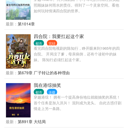
照顾妹妹何雨水的责任。得到了一个灵泉空间。看他
如何玩转情满四合院的世界。
最新：
第1014章
四合院：我要扛起这个家
都市
完结
看完四合院电视剧的陈知行，睁开眼来到1965年的四
合院。 开局没了爹，母亲病倒，还有个读初中的妹
妹。 陈知行必须扛起这个家。
最新：
第679章 厂子转让的各种理由
我在港综抽奖
都市
连载
穿越港综！ 拥有一个提高身份地位就能抽奖的系统！
首个任务是加入洪兴！ 混到成为龙头。 自此古惑仔剧
情走上另一条路。
最新：
第891章 大结局