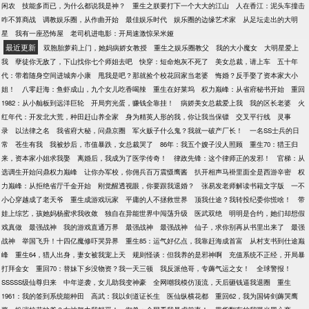
闲农
技能多而已，为什么都说我是神？
重生之朕要打下一个大大的江山
人在香江：泥头车撞击
咋不算商战
调教娱乐圈，从作曲开始
最佳娱乐时代
娱乐圈的边缘艺术家
从足坛走出的大明
星
我有一座恐怖屋
老司机进电影：开局速激惊呆米娅
最近更新
双胞胎萝莉上门，她妈病娇女教授
重生之娱乐圈教父
我的大小魔女
大明星爱上
我
孽徒你无敌了，下山找你七个师姐去吧
快穿：短命炮灰不死了
美女总裁，请上车
五十年
代：带着随身空间进城奔小康
甩我是吧？那就捡个校花回家当老婆
悔婚？反手娶了资本家大小
姐！
八零赶海：鱼虾成山，九个女儿吃香喝辣
重生在好莱坞
权力巅峰：从省府秘书开始
重回
1982：从小舢板到远洋巨轮
开局穷光蛋，赚钱全靠挂！
病娇美女总裁爱上我
我的区长老婆
火
红年代：开发北大荒，种田赶山养全家
身为精英人形的我，你让我当保镖
交叉平行线
灵事
录
以法律之名
我省府大秘，问鼎京圈
军火贩子什么鬼？我就一破产厂长！
一名SS士兵的日
常
苍生有我
我被炒后，市值暴跌，女总裁哭了
86年：我五个嫂子没人照顾
重生70：猎王归
来，资本家小姐求我娶
离婚后，我成为了医学传奇！
律政先锋：这个律师正的发邪！
官梯：从
选调生开始问鼎权力巅峰
让你办军校，你佣兵百万震慑鹰酱
扒开相声马褂里面全是西游辛密
权
力巅峰：从拒绝省厅千金开始
刚觉醒透视眼，你要跟我退婚？
张易发老师解读书籍文字版
一不
小心穿越成了老天爷
重生成游戏玩家
平庸的人不拯救世界
顶我仕途？我转投纪委你慌啥！
带
娃上综艺，孩她妈杨蜜求我收敛
独自在异能世界中闯荡升级
医武双绝
明明是合约，她们却想假
戏真做
最强战神
我的游戏直通万界
最强战神
最强战神
仙子，求你别再从书里出来了
最强
战神
举国飞升！十四亿魔修吓哭异界
重生85：运气好亿点，我靠赶海成首富
从村支书到仕途巅
峰
重生64，猎人出身，妻女被我宠上天
规则怪谈：但我养的是邪神啊
充值系统不正经，开局暴
打拜金女
重回70：替妹下乡没物资？我一天三顿
我反派他哥，专薅气运之女！
全球警报！
SSSSS级仙尊归来
中年逆袭，女儿助我变神豪
全网嘲我模仿顶流，天后砸钱逼我退圈
重生
1961：我的签到系统能种田
高武：我以剑道证长生
医仙纵横花都
重回62，我为国铸剑薅哭鹰