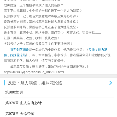
战神隐退，五个姐姐早就成了他人的新娘？
高手下山混花都，七个师姐全都住进了一个男人的别墅？
反派跟班写日记，绝色大嫂竟然对终极反派芳心暗许？
反派扮演走剧情，清纯校花早就被最大反派提前攻略？
反派他爹刚开局，黑丝秘书已经让某个老六捷足先登？
道士直播、真假少爷、网络神豪、豪门弃少、双穿古代、诸天交易……
江澈：桀桀桀，收割，收割，统统收割！
各路气运之子：江州的天又黑了！你不要过来啊！
雪至剑落归途
是一名出色的小说作者，他的作品包括：《
反派：魅力满
值，姐妹花沦陷
》、等，本本精品，字字珠玑，作者雪至剑落归途创作的小说
情节跌宕起伏、扣人心弦，情节与文笔俱佳。
最新章节反派：魅力满值，姐妹花沦陷全文阅读推荐地址：
https://m.x33yq.org/xiaoshuo_385501.html
反派：魅力满值，姐妹花沦陷
第980章 局
第979章 山人自有妙计
第978章 天命帝师