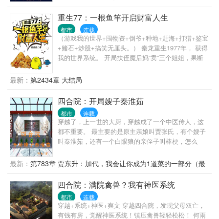
重生77：一根鱼竿开启财富人生
都市
连载
（游戏我的世界+囤物资+倒爷+种地+赶海+打猎+鉴宝
+赌石+炒股+搞笑无厘头。） 秦龙重生1977年， 获得
我的世界系统。 开局扶侄魔后妈“卖”三个姐姐，果断
逼老爹离婚。 ‘’要么离婚要么分家！” “离开这颗歪脖
树，你会拥有正片大森林。” 垂钓赶山积累资金，满大
最新：
第2434章 大结局
街的古董一车车买，海外金融市场收割大把财富，买
下半个盛京做包租公。 秦守富足无忧的人生，只专注
四合院：开局嫂子秦淮茹
于三件事。 照顾好姐姐和妹妹。 躺着把钱赚了。 娶
都市
连载
个媳妇多生娃。
穿越了，上一世的大厨，穿越成了一个中医传人，这
都不重要。 最主要的是原主亲娘叫贾张氏，有个嫂子
叫秦淮茹，还有一个白眼狼的亲侄子叫棒梗，怎么
办，在线等，急！急！急！
最新：
第783章 贾东升：加代，我会让你成为1道菜的一部分（最
后一章）
四合院：满院禽兽？我有神医系统
都市
连载
穿越+系统+神医+爽文 穿越四合院，发现父母双亡，
有钱有房，觉醒神医系统！镇压禽兽轻轻松松！ 何雨