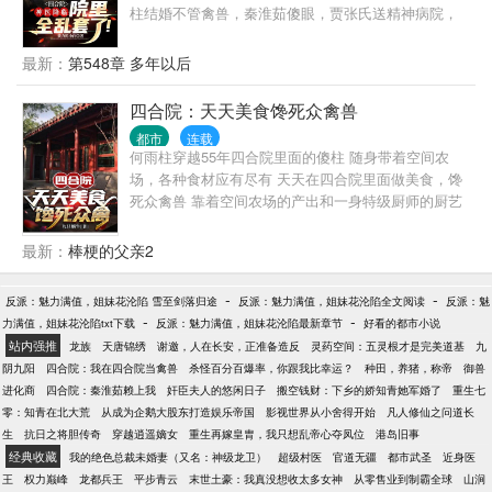
柱结婚不管禽兽，秦淮茹傻眼，贾张氏送精神病院，
一大爷聋老太太无人养老……，四合院被搅了一个天
翻地覆！
最新：
第548章 多年以后
四合院：天天美食馋死众禽兽
都市
连载
何雨柱穿越55年四合院里面的傻柱 随身带着空间农
场，各种食材应有尽有 天天在四合院里面做美食，馋
死众禽兽 靠着空间农场的产出和一身特级厨师的厨艺
何雨柱囤下大量古董字画、买下大量四合院、开办连
锁餐饮酒楼 娶上美娇妻，爱情、事业、人生大丰收 断
最新：
棒梗的父亲2
了四合院众禽兽的算计，也断了白寡妇的算计
-
-
反派：魅力满值，姐妹花沦陷 雪至剑落归途
反派：魅力满值，姐妹花沦陷全文阅读
反派：魅
-
-
力满值，姐妹花沦陷txt下载
反派：魅力满值，姐妹花沦陷最新章节
好看的都市小说
站内强推
龙族
天唐锦绣
谢邀，人在长安，正准备造反
灵药空间：五灵根才是完美道基
九
阴九阳
四合院：我在四合院当禽兽
杀怪百分百爆率，你跟我比幸运？
种田，养猪，称帝
御兽
进化商
四合院：秦淮茹赖上我
奸臣夫人的悠闲日子
搬空钱财：下乡的娇知青她军婚了
重生七
零：知青在北大荒
从成为企鹅大股东打造娱乐帝国
影视世界从小舍得开始
凡人修仙之问道长
生
抗日之将胆传奇
穿越逍遥嫡女
重生再嫁皇胄，我只想乱帝心夺凤位
港岛旧事
经典收藏
我的绝色总裁未婚妻（又名：神级龙卫）
超级村医
官道无疆
都市武圣
近身医
王
权力巅峰
龙都兵王
平步青云
末世土豪：我真没想收太多女神
从零售业到制霸全球
山涧