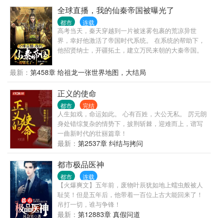
全球直播，我的仙秦帝国被曝光了
都市
连载
高考当天，秦天穿越到一片被迷雾包裹的荒凉异世
界，幸好他激活了帝国时代系统。 在系统的帮助下，
他招贤纳士，开疆拓土，建立万民来朝的大秦帝国。
十年之后黑龙旗插编大陆的每一寸土地。 可就在这个
时候，一支由蓝星各国联合组成的联合考察队乘船而
最新：
第458章 给祖龙一张世界地图，大结局
来，他才知道他所建立的大秦帝国竟然还在蓝星。 与
此同时当大秦的境况通过联合考察队的镜头呈现在全
正义的使命
世界观众们的面前时，整个蓝星顿时沸腾一片。 鹰
都市
完结
酱：这个叫做大秦的国家科技竟然如此发达，12金人
人生如戏，命运如此。 心有百姓，大公无私。 厉元朗
竟然是12尊强大的机甲。 毛熊：这些自称修士的家伙
身处错综复杂的情势下，披荆斩棘，迎难而上，谱写
太恐怖了，随手一击就堪比核弹爆炸。 霓虹：阿房宫
一曲新时代的壮丽篇章！
竟然是一座巨型飞船，万里长城竟然是一整套海陆空
最新：
第2537章 纠结与拷问
防御系统。 泡菜：我们泡菜国一直都是大秦的属国，
我们都是秦人的后代。 龙国：我龙国愿意与大秦永世
都市极品医神
交好。
都市
连载
【火爆爽文】五年前，废物叶辰犹如地上蠕虫般被人
耻笑！但是五年后，他带着一百位上古大能回来了！
吊打一切，谁与争锋！
最新：
第12883章 真假问道