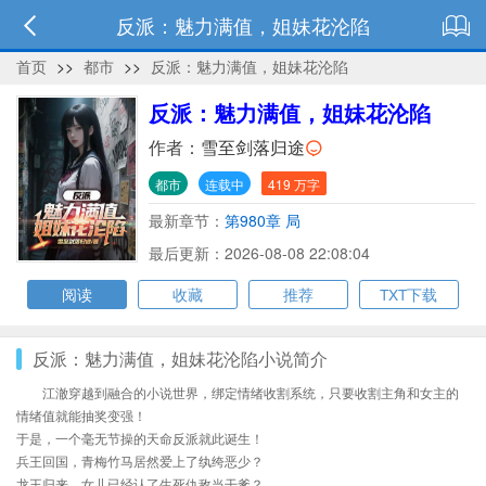
反派：魅力满值，姐妹花沦陷
首页
>>
都市
>>
反派：魅力满值，姐妹花沦陷
反派：魅力满值，姐妹花沦陷
作者：
雪至剑落归途
都市
连载中
419 万字
最新章节：
第980章 局
最后更新：2026-08-08 22:08:04
阅读
收藏
推荐
TXT下载
反派：魅力满值，姐妹花沦陷小说简介
江澈穿越到融合的小说世界，绑定情绪收割系统，只要收割主角和女主的
情绪值就能抽奖变强！
于是，一个毫无节操的天命反派就此诞生！
兵王回国，青梅竹马居然爱上了纨绔恶少？
龙王归来，女儿已经认了生死仇敌当干爹？