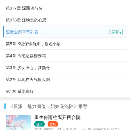
第977章 深藏功与名
第976章 江晚棠的心思
查看全部章节列表......
【展开+】
第5章 S级保镖前来，赐名小依
第4章 冷艳总裁柳云霜
第3章 少女归心，驻颜丹
第2章 我现在火气很大啊！
第1章 系统觉醒
《反派：魅力满值，姐妹花沦陷》推荐
重生何雨柱离开四合院
都市
完结
穿越1952年。何大清跑路，小小年纪的何雨柱担负起