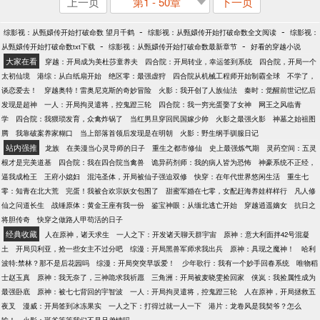
上一页
第1 - 50章
下一页
-
-
综影视：从甄嬛传开始打破命数 望月千鹤
综影视：从甄嬛传开始打破命数全文阅读
综影视：
-
-
从甄嬛传开始打破命数txt下载
综影视：从甄嬛传开始打破命数最新章节
好看的穿越小说
大家在看
穿越：开局成为美杜莎童养夫
四合院：开局转业，幸运签到系统
四合院，开局一个
太初仙境
港综：从白纸扇开始
绝区零：最强虚狩
四合院从机械工程师开始制霸全球
不学了，
谈恋爱去！
穿越奥特！雷奥尼克斯的奇妙冒险
火影：我开创了人族仙法
秦时：觉醒前世记忆后
发现是超神
一人：开局拘灵遣将，控鬼蹬三轮
四合院：我一穷光蛋娶了女神
网王之风临青
学
四合院：我猥琐发育，众禽炸锅了
当红男旦穿回民国嫁少帅
火影之最强火影
神墓之始祖图
腾
我靠破案养家糊口
当上部落首领后发现是在明朝
火影：野生纲手驯服日记
站内强推
龙族
在美漫当心灵导师的日子
重生之都市修仙
史上最强炼气期
灵药空间：五灵
根才是完美道基
四合院：我在四合院当禽兽
诡异药剂师：我的病人皆为恐怖
神豪系统不正经，
逼我成枪王
王府小媳妇
混沌圣体，开局被仙子强迫双修
快穿：在年代世界悠闲生活
重生七
零：知青在北大荒
完蛋！我被合欢宗妖女包围了
甜蜜军婚在七零，女配赶海养娃样样行
凡人修
仙之问道长生
战锤原体：黄金王座有我一份
鉴宝神眼：从缅北逃亡开始
穿越逍遥嫡女
抗日之
将胆传奇
快穿之做路人甲苟活的日子
经典收藏
人在原神，诸天求生
一人之下：开发诸天聊天群宇宙
原神：意大利面拌42号混凝
土
开局贝利亚，抢一些女主不过分吧
综漫：开局黑兽军师求我出兵
原神：具现之魔神！
哈利
波特:禁林？那不是后花园吗
综漫：开局突突早坂爱！
少年歌行：我有一个妙手回春系统
唯物稻
士赵玉真
原神：我无奈了，三神跪求我祈愿
三角洲：开局被麦晓雯捡回家
侠岚：我捡属性成为
最强卧底
原神：被七七背回的宇智波
一人：开局拘灵遣将，控鬼蹬三轮
人在原神，开局拯救五
夜叉
漫威：开局签到冰冻果实
一人之下：打得过就一人一下
港片：龙卷风是我契爷？怎么