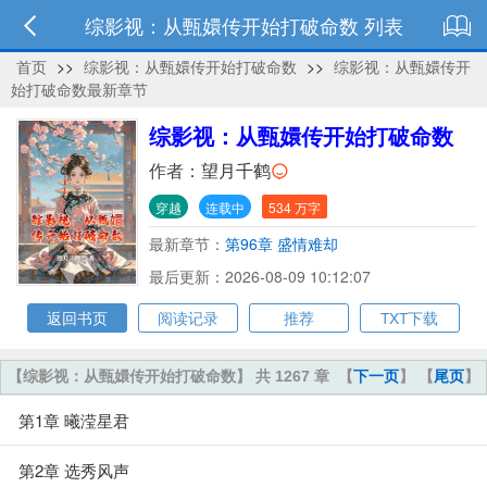
综影视：从甄嬛传开始打破命数 列表
首页
>>
综影视：从甄嬛传开始打破命数
>>
综影视：从甄嬛传开
始打破命数最新章节
综影视：从甄嬛传开始打破命数
作者：
望月千鹤
穿越
连载中
534 万字
最新章节：
第96章 盛情难却
最后更新：2026-08-09 10:12:07
返回书页
阅读记录
推荐
TXT下载
【综影视：从甄嬛传开始打破命数】 共 1267 章
【
下一页
】 【
尾页
】
第1章 曦滢星君
第2章 选秀风声